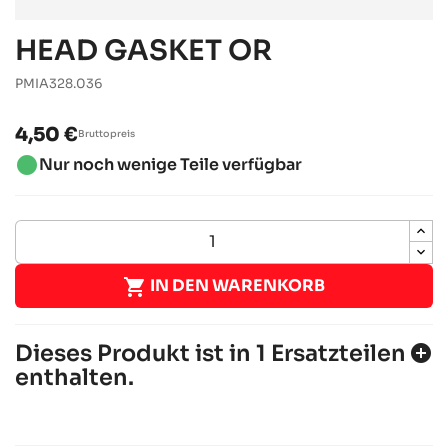
HEAD GASKET OR
PMIA328.036
4,50 €
Bruttopreis
brightness_1
Nur noch wenige Teile verfügbar

IN DEN WARENKORB
Dieses Produkt ist in 1 Ersatzteilen
add_circle
enthalten.
IAME X30
IAME-Motoren
RACING Motoren
chevron_right