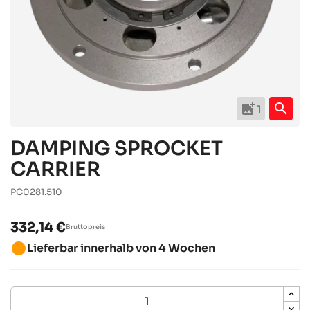
add_photo_alternate
search
1
DAMPING SPROCKET
CARRIER
PC0281.510
332,14 €
Bruttopreis
brightness_1
Lieferbar innerhalb von 4 Wochen