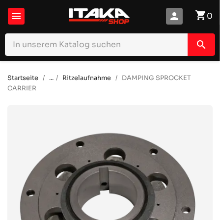
shopping_cart

person
0
search
Startseite
...
Ritzelaufnahme
DAMPING SPROCKET
CARRIER