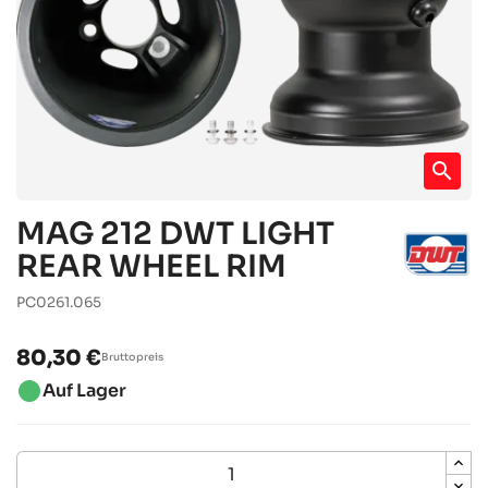
search
MAG 212 DWT LIGHT
REAR WHEEL RIM
PC0261.065
80,30 €
Bruttopreis
brightness_1
Auf Lager