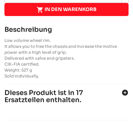

IN DEN WARENKORB
Beschreibung
Low volume wheel rim.
It allows you to free the chassis and increase the motive
power with a high level of grip.
Delivered with valve and gripsters.
CIK-FIA certified.
Weight: 527 g
Sold individually.
Dieses Produkt ist in 17
add_circle
Ersatzteilen enthalten.
SODI SIGMA RS3 2018-2021
Fahrgestelle JUNIOR, SENIOR, OK & OKJ
Sodi
chevron_right
SODI SIGMA KZ 2022-2026