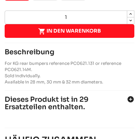

IN DEN WARENKORB
Beschreibung
For KG rear bumpers reference PC0621.131 or reference
PC0621.14M.
Sold individually.
Available in 28 mm, 30 mm & 32 mm diameters.
Dieses Produkt ist in 29
add_circle
Ersatzteilen enthalten.
ALPHA ASC950 2022-2023
Alpha karting
RACING Fahrgestell
chevron_right
ALPHA SP40 2022-2023