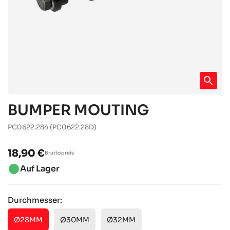
search
BUMPER MOUTING
PC0622.284
(PC0622.28D)
18,90 €
Bruttopreis
brightness_1
Auf Lager
Durchmesser:
Ø28MM
Ø30MM
Ø32MM