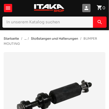
shopping_cart

person
0
search
Startseite
...
Stoßstangen und Halterungen
BUMPER
MOUTING