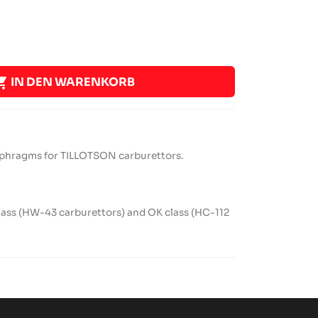

IN DEN WARENKORB
iaphragms for TILLOTSON carburettors.
ass (HW-43 carburettors) and OK class (HC-112