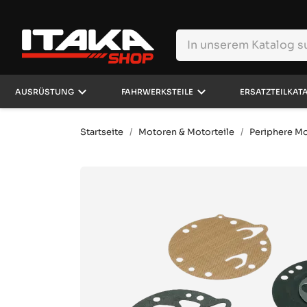
keyboard_arrow_down
keyboard_arrow_down
AUSRÜSTUNG
FAHRWERKSTEILE
ERSATZTEILKAT
Startseite
Motoren & Motorteile
Periphere Mo