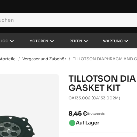
keyboard_arrow_down
keyboard_arrow_down
keyboard_arrow_down
keyboard_arrow_down
ALOG
MOTOREN
REIFEN
WARTUNG
torteile
Vergaser und Zubehör
TILLOTSON DIAPHRAGM AND G
TILLOTSON DI
GASKET KIT
CA133.002
(CA133.002M)
8,45 €
Bruttopreis
brightness_1
Auf Lager