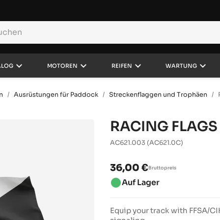
keyboard_arrow_down
keyboard_arrow_down
keyboard_arrow_down
keyboard_arrow_down
ALOG
MOTOREN
REIFEN
WARTUNG
n
Ausrüstungen für Paddock
Streckenflaggen und Trophäen
RACING FLAGS
AC621.003
(AC621.0C)
36,00 €
Bruttopreis
brightness_1
Auf Lager
Equip your track with FFSA/CI