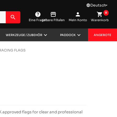
Deutsch
language

0
help
storefront
person
shopping_cart
search
Eine Frage?
Unsere Filialen
Mein Konto
Warenkorb
keyboard_arrow_down
keyboard_arrow_down
WERKZEUGE / ZUBEHÖR
PADDOCK
ANGEBOTE
RACING FLAGS
K approved flags for clear and professional