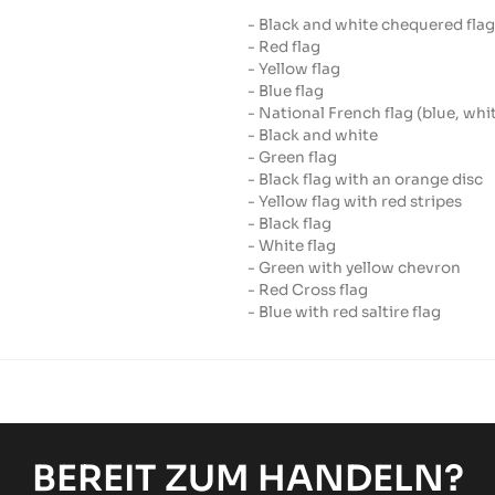
- Black and white chequered flag
- Red flag
- Yellow flag
- Blue flag
- National French flag (blue, whit
- Black and white
- Green flag
- Black flag with an orange disc
- Yellow flag with red stripes
- Black flag
- White flag
- Green with yellow chevron
- Red Cross flag
- Blue with red saltire flag
BEREIT ZUM HANDELN?