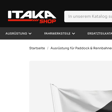
keyboard_arrow_down
keyboard_arrow_down
AUSRÜSTUNG
FAHRWERKSTEILE
ERSATZTEILKAT
Startseite
Ausrüstung für Paddock & Rennbahne