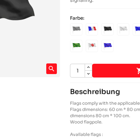
signaling.
Farbe:
SCHACHBRETTMUSTER
BLAU,
SCHWARZ
WEISS
WEISS,
ROT
GRÜN
WEISS
BLAU
MIT
MIT
MIT
GELBEM
ROTEM
ROTEN
CHEVRON
KREUZ
DIAGONALEN
search
Beschreibung
Flags comply with the applicable
Flags dimensions: 60 cm * 80 cm
dimensions 80 cm * 100 cm.
Wood flagpole.
Available flags :