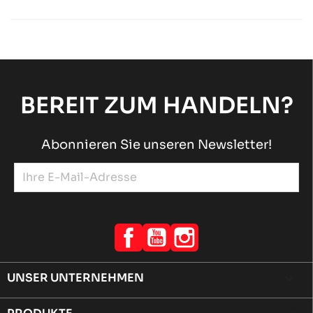
TM-Motoren
RACING Motoren
chevron_right
TM KZ-R1
TM-Motoren
RACING Motoren
chevron_right
BEREIT ZUM HANDELN?
Abonnieren Sie unseren Newsletter!
Facebook
YouTube
Instagram
UNSER UNTERNEHMEN
