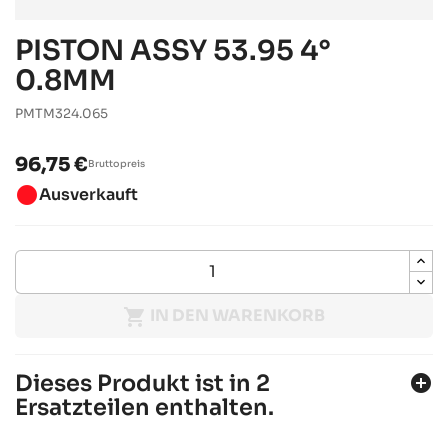
PISTON ASSY 53.95 4°
0.8MM
PMTM324.065
96,75 €
Bruttopreis
brightness_1
Ausverkauft

IN DEN WARENKORB
Dieses Produkt ist in 2
add_circle
Ersatzteilen enthalten.
TM KZ10-C