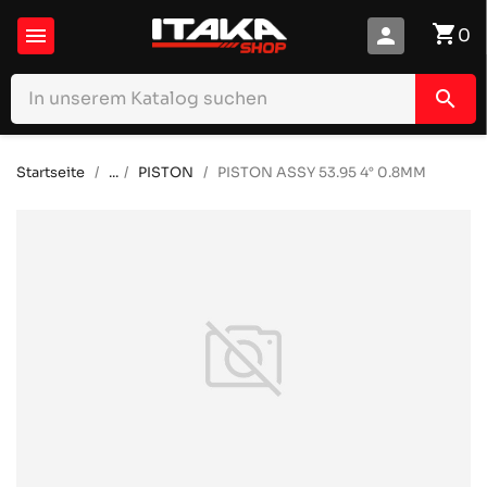
shopping_cart

person
0
search
Startseite
...
PISTON
PISTON ASSY 53.95 4° 0.8MM