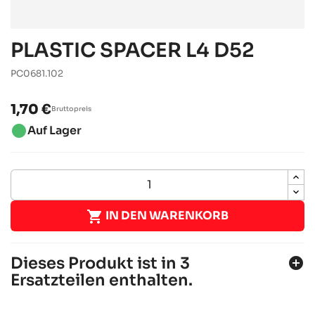
PLASTIC SPACER L4 D52
PC0681.102
1,70 €
Bruttopreis
brightness_1
Auf Lager

IN DEN WARENKORB
Dieses Produkt ist in 3
add_circle
Ersatzteilen enthalten.
SODI SIGMA DD2 2018-2021