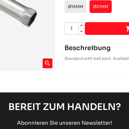
Ø16MM
Ø21MM
Beschreibung
Standard with ball joint. Availab
search
BEREIT ZUM HANDELN?
Abonnieren Sie unseren Newsletter!