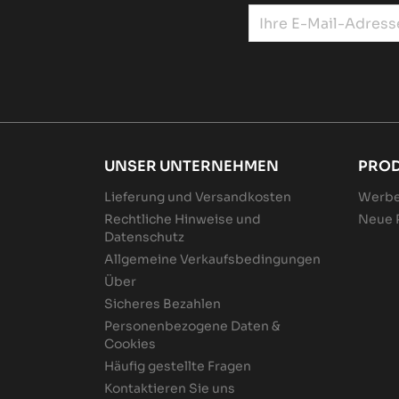
UNSER UNTERNEHMEN
PRO
Lieferung und Versandkosten
Werbe
Rechtliche Hinweise und
Neue 
Datenschutz
Allgemeine Verkaufsbedingungen
Über
Sicheres Bezahlen
Personenbezogene Daten &
Cookies
Häufig gestellte Fragen
Kontaktieren Sie uns