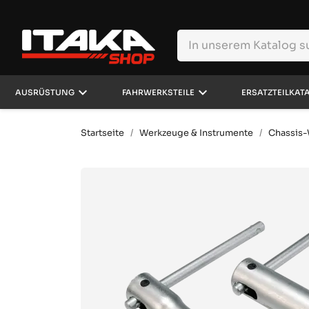
keyboard_arrow_down
keyboard_arrow_down
AUSRÜSTUNG
FAHRWERKSTEILE
ERSATZTEILKAT
Startseite
Werkzeuge & Instrumente
Chassis