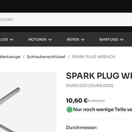
keyboard_arrow_down
keyboard_arrow_down
keyboard_arrow_down
keyboard_arrow_down
ALOG
MOTOREN
REIFEN
WARTUNG
-Werkzeuge
Schraubenschlüssel
SPARK PLUG WRENCH
SPARK PLUG 
OU913.002
(OU913.00D)
10,60 €
Bruttopreis
brightness_1
Nur noch wenige Teile v
Durchmesser: