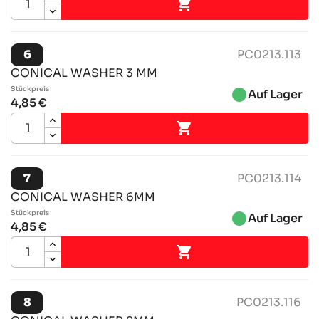

6
PC0213.113
CONICAL WASHER 3 MM
Stückpreis
brightness_1
Auf Lager
4,85 €

7
PC0213.114
CONICAL WASHER 6MM
Stückpreis
brightness_1
Auf Lager
4,85 €

8
PC0213.116