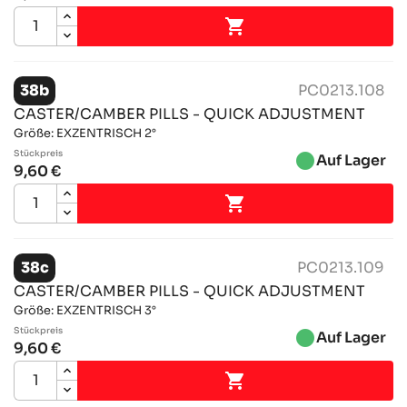

38b
PC0213.108
CASTER/CAMBER PILLS - QUICK ADJUSTMENT
Größe: EXZENTRISCH 2°
Stückpreis
brightness_1
Auf Lager
9,60 €

38c
PC0213.109
CASTER/CAMBER PILLS - QUICK ADJUSTMENT
Größe: EXZENTRISCH 3°
Stückpreis
brightness_1
Auf Lager
9,60 €
