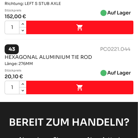
Richtung: LEFT S STUB AXLE
Stückpreis
brightness_1
Auf Lager
152,00 €

43
PC0221.044
HEXAGONAL ALUMINIUM TIE ROD
Länge: 276MM
Stückpreis
brightness_1
Auf Lager
20,10 €

BEREIT ZUM HANDELN?