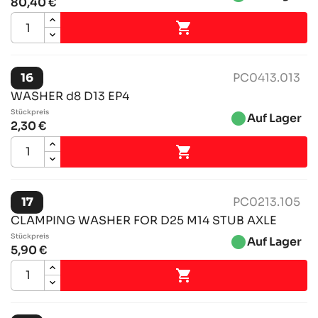
80,40 €

16
PC0413.013
WASHER d8 D13 EP4
Stückpreis
brightness_1
Auf Lager
2,30 €

17
PC0213.105
CLAMPING WASHER FOR D25 M14 STUB AXLE
Stückpreis
brightness_1
Auf Lager
5,90 €
