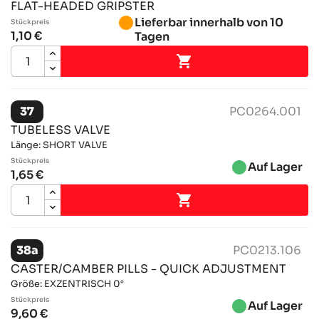
FLAT-HEADED GRIPSTER
brightness_1
Lieferbar innerhalb von 10
Stückpreis
1,10 €
Tagen

37
PC0264.001
TUBELESS VALVE
Länge: SHORT VALVE
Stückpreis
brightness_1
Auf Lager
1,65 €

38a
PC0213.106
CASTER/CAMBER PILLS - QUICK ADJUSTMENT
Größe: EXZENTRISCH 0°
Stückpreis
brightness_1
Auf Lager
9,60 €