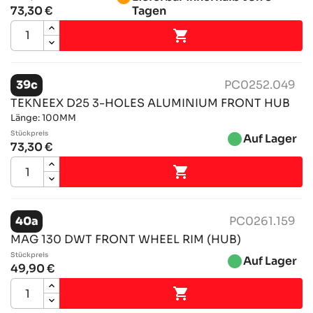
73,30 €
Tagen

39c
PC0252.049
TEKNEEX D25 3-HOLES ALUMINIUM FRONT HUB
Länge: 100MM
Stückpreis
brightness_1
Auf Lager
73,30 €

40a
PC0261.159
MAG 130 DWT FRONT WHEEL RIM (HUB)
Stückpreis
brightness_1
Auf Lager
49,90 €
