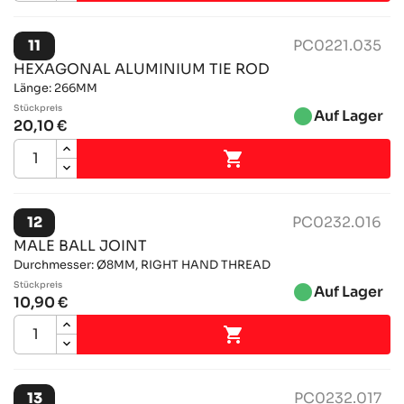
11
PC0221.035
HEXAGONAL ALUMINIUM TIE ROD
Länge: 266MM
Stückpreis
brightness_1
Auf Lager
20,10 €

12
PC0232.016
MALE BALL JOINT
Durchmesser: Ø8MM, RIGHT HAND THREAD
Stückpreis
brightness_1
Auf Lager
10,90 €

13
PC0232.017