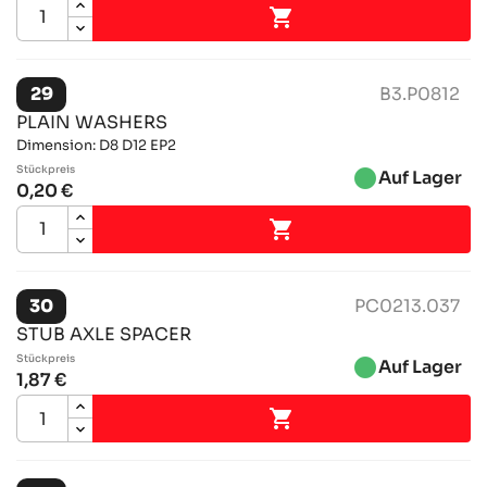

29
B3.P0812
PLAIN WASHERS
Dimension: D8 D12 EP2
Stückpreis
brightness_1
Auf Lager
0,20 €

30
PC0213.037
STUB AXLE SPACER
Stückpreis
brightness_1
Auf Lager
1,87 €
