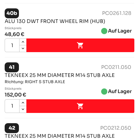
40b
PC0261.128
ALU 130 DWT FRONT WHEEL RIM (HUB)
Stückpreis
brightness_1
Auf Lager
48,60 €

41
PC0211.050
TEKNEEX 25 MM DIAMETER M14 STUB AXLE
Richtung: RIGHT S STUB AXLE
Stückpreis
brightness_1
Auf Lager
152,00 €

42
PC0212.050
TEKNEEX 25 MM DIAMETER M14 STUB AXLE