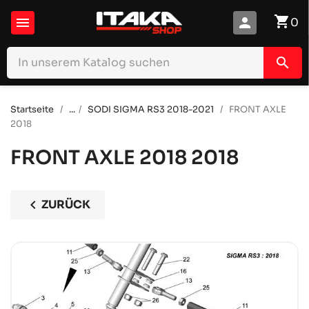
shopping_cart

person
0
search
Startseite
...
SODI SIGMA RS3 2018-2021
FRONT AXLE
2018
FRONT AXLE 2018
2018
chevron_left
ZURÜCK