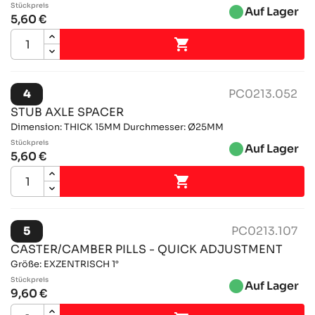
Stückpreis
brightness_1
Auf Lager
5,60 €

4
PC0213.052
STUB AXLE SPACER
Dimension: THICK 15MM Durchmesser: Ø25MM
Stückpreis
brightness_1
Auf Lager
5,60 €

5
PC0213.107
CASTER/CAMBER PILLS - QUICK ADJUSTMENT
Größe: EXZENTRISCH 1°
Stückpreis
brightness_1
Auf Lager
9,60 €