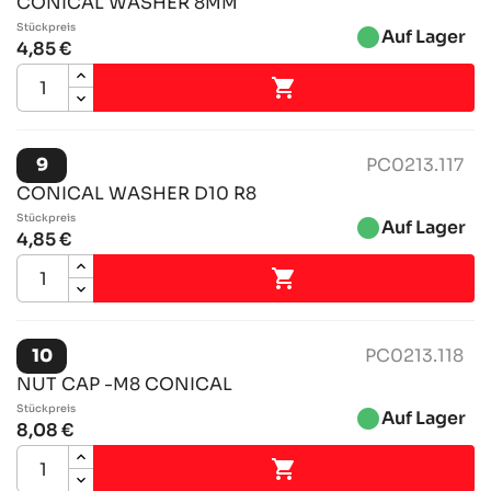
CONICAL WASHER 8MM
Stückpreis
brightness_1
Auf Lager
4,85 €

9
PC0213.117
CONICAL WASHER D10 R8
Stückpreis
brightness_1
Auf Lager
4,85 €

10
PC0213.118
NUT CAP -M8 CONICAL
Stückpreis
brightness_1
Auf Lager
8,08 €
