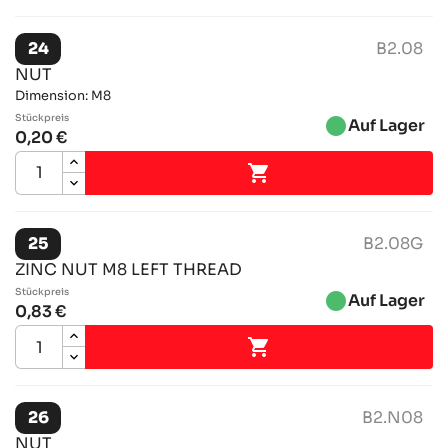
24
B2.08
NUT
Dimension: M8
Stückpreis
brightness_1
Auf Lager
0,20 €

25
B2.08G
ZINC NUT M8 LEFT THREAD
Stückpreis
brightness_1
Auf Lager
0,83 €

26
B2.N08
NUT