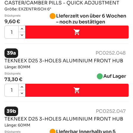
CASTER/CAMBER PILLS - QUICK ADJUSTMENT
Größe: EXZENTRISCH 6°
brightness_1
Lieferzeit von über 6 Wochen
Stückpreis
9,60 €
– noch zu bestätigen

39a
PC0252.048
TEKNEEX D25 3-HOLES ALUMINIUM FRONT HUB
Länge: 80MM
Stückpreis
brightness_1
Auf Lager
73,30 €

39b
PC0252.047
TEKNEEX D25 3-HOLES ALUMINIUM FRONT HUB
Länge: 60MM
brightness_1
Lieferbar innerhalb von 5
Stückpreis