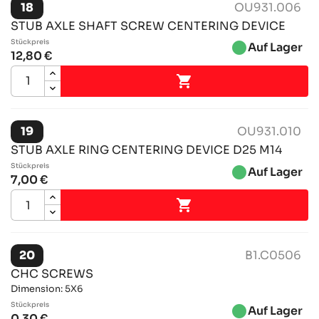
18
OU931.006
STUB AXLE SHAFT SCREW CENTERING DEVICE
Stückpreis
brightness_1
Auf Lager
12,80 €

19
OU931.010
STUB AXLE RING CENTERING DEVICE D25 M14
Stückpreis
brightness_1
Auf Lager
7,00 €

20
B1.C0506
CHC SCREWS
Dimension: 5X6
Stückpreis
brightness_1
Auf Lager
0,30 €