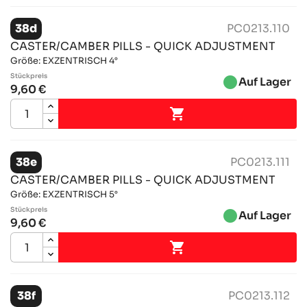
38d
PC0213.110
CASTER/CAMBER PILLS - QUICK ADJUSTMENT
Größe: EXZENTRISCH 4°
Stückpreis
brightness_1
Auf Lager
9,60 €

38e
PC0213.111
CASTER/CAMBER PILLS - QUICK ADJUSTMENT
Größe: EXZENTRISCH 5°
Stückpreis
brightness_1
Auf Lager
9,60 €

38f
PC0213.112