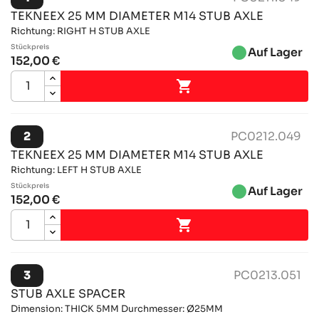
TEKNEEX 25 MM DIAMETER M14 STUB AXLE
Richtung: RIGHT H STUB AXLE
Stückpreis
brightness_1
Auf Lager
152,00 €

2
PC0212.049
TEKNEEX 25 MM DIAMETER M14 STUB AXLE
Richtung: LEFT H STUB AXLE
Stückpreis
brightness_1
Auf Lager
152,00 €

3
PC0213.051
STUB AXLE SPACER
Dimension: THICK 5MM Durchmesser: Ø25MM