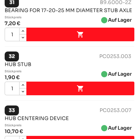
31
B9.6000-2Z
BEARING FOR 17-20-25 MM DIAMETER STUB AXLE
Stückpreis
brightness_1
Auf Lager
7,20 €

32
PC0253.003
HUB STUB
Stückpreis
brightness_1
Auf Lager
1,90 €

33
PC0253.007
HUB CENTERING DEVICE
Stückpreis
brightness_1
Auf Lager
10,70 €