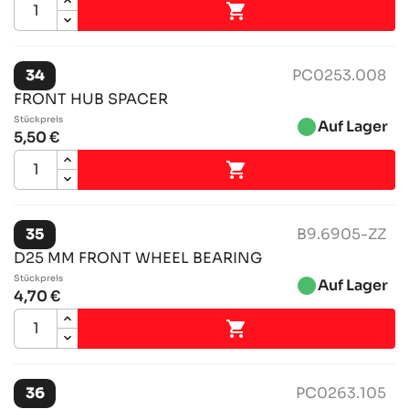

34
PC0253.008
FRONT HUB SPACER
Stückpreis
brightness_1
Auf Lager
5,50 €

35
B9.6905-ZZ
D25 MM FRONT WHEEL BEARING
Stückpreis
brightness_1
Auf Lager
4,70 €

36
PC0263.105