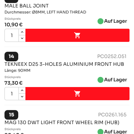
MALE BALL JOINT
Durchmesser: Ø8MM, LEFT HAND THREAD
Stückpreis
brightness_1
Auf Lager
10,90 €

14
PC0252.051
TEKNEEX D25 3-HOLES ALUMINIUM FRONT HUB
Länge: 90MM
Stückpreis
brightness_1
Auf Lager
73,30 €

15
PC0261.165
MAG 130 DWT LIGHT FRONT WHEEL RIM (HUB)
Stückpreis
brightness_1
Auf Lager