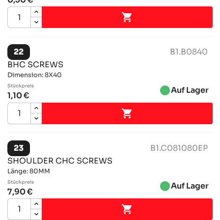

22
B1.B0840
BHC SCREWS
Dimension: 8X40
Stückpreis
brightness_1
Auf Lager
1,10 €

23
B1.C081080EP
SHOULDER CHC SCREWS
Länge: 80MM
Stückpreis
brightness_1
Auf Lager
7,90 €
