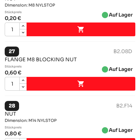
Dimension: M8 NYLSTOP
Stückpreis
brightness_1
Auf Lager
0,20 €

27
B2.08D
FLANGE M8 BLOCKING NUT
Stückpreis
brightness_1
Auf Lager
0,60 €

28
B2.F14
NUT
Dimension: M14 NYLSTOP
Stückpreis
brightness_1
Auf Lager
0,80 €