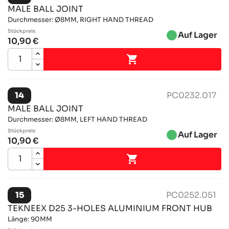
MALE BALL JOINT
Durchmesser: Ø8MM, RIGHT HAND THREAD
Stückpreis
brightness_1
Auf Lager
10,90 €

14
PC0232.017
MALE BALL JOINT
Durchmesser: Ø8MM, LEFT HAND THREAD
Stückpreis
brightness_1
Auf Lager
10,90 €

15
PC0252.051
TEKNEEX D25 3-HOLES ALUMINIUM FRONT HUB
Länge: 90MM