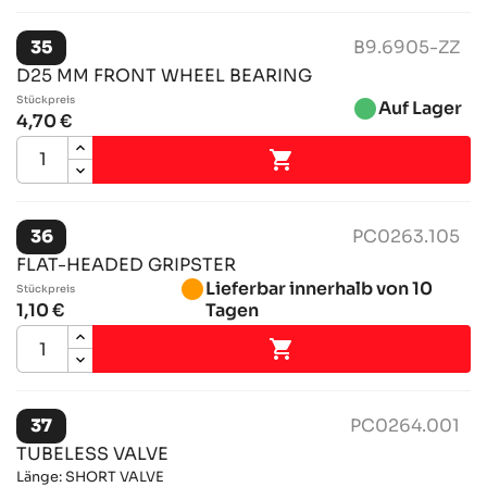
35
B9.6905-ZZ
D25 MM FRONT WHEEL BEARING
Stückpreis
brightness_1
Auf Lager
4,70 €

36
PC0263.105
FLAT-HEADED GRIPSTER
brightness_1
Lieferbar innerhalb von 10
Stückpreis
1,10 €
Tagen

37
PC0264.001
TUBELESS VALVE
Länge: SHORT VALVE