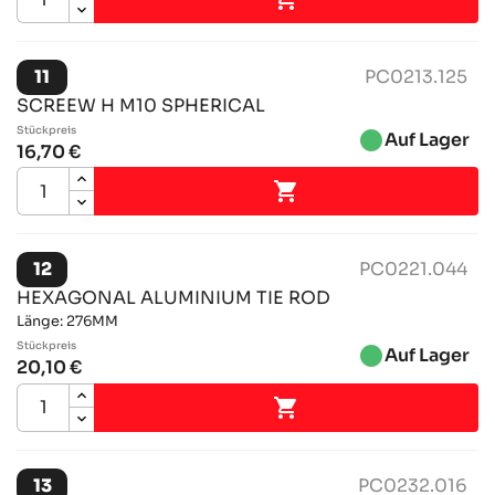
11
PC0213.125
SCREEW H M10 SPHERICAL
Stückpreis
brightness_1
Auf Lager
16,70 €

12
PC0221.044
HEXAGONAL ALUMINIUM TIE ROD
Länge: 276MM
Stückpreis
brightness_1
Auf Lager
20,10 €

13
PC0232.016