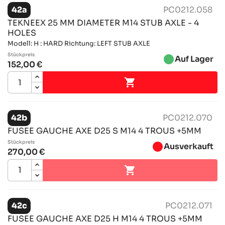
42a
PC0212.058
TEKNEEX 25 MM DIAMETER M14 STUB AXLE - 4
HOLES
Modell: H : HARD Richtung: LEFT STUB AXLE
Stückpreis
brightness_1
Auf Lager
152,00 €

42b
PC0212.070
FUSEE GAUCHE AXE D25 S M14 4 TROUS +5MM
Stückpreis
brightness_1
Ausverkauft
270,00 €

42c
PC0212.071
FUSEE GAUCHE AXE D25 H M14 4 TROUS +5MM