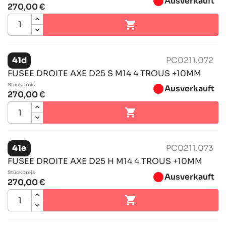
brightness_1
Ausverkauft
270,00 €

41d
PC0211.072
FUSEE DROITE AXE D25 S M14 4 TROUS +10MM
Stückpreis
brightness_1
Ausverkauft
270,00 €

41e
PC0211.073
FUSEE DROITE AXE D25 H M14 4 TROUS +10MM
Stückpreis
brightness_1
Ausverkauft
270,00 €
