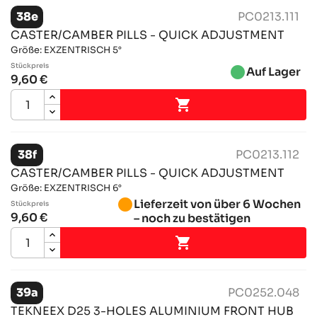
38e
PC0213.111
CASTER/CAMBER PILLS - QUICK ADJUSTMENT
Größe: EXZENTRISCH 5°
Stückpreis
brightness_1
Auf Lager
9,60 €

38f
PC0213.112
CASTER/CAMBER PILLS - QUICK ADJUSTMENT
Größe: EXZENTRISCH 6°
brightness_1
Lieferzeit von über 6 Wochen
Stückpreis
9,60 €
– noch zu bestätigen

39a
PC0252.048
TEKNEEX D25 3-HOLES ALUMINIUM FRONT HUB