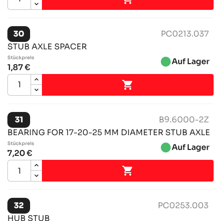
30
PC0213.037
STUB AXLE SPACER
Stückpreis
brightness_1
Auf Lager
1,87 €

31
B9.6000-2Z
BEARING FOR 17-20-25 MM DIAMETER STUB AXLE
Stückpreis
brightness_1
Auf Lager
7,20 €

32
PC0253.003
HUB STUB