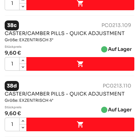

38c
PC0213.109
CASTER/CAMBER PILLS - QUICK ADJUSTMENT
Größe: EXZENTRISCH 3°
Stückpreis
brightness_1
Auf Lager
9,60 €

38d
PC0213.110
CASTER/CAMBER PILLS - QUICK ADJUSTMENT
Größe: EXZENTRISCH 4°
Stückpreis
brightness_1
Auf Lager
9,60 €
