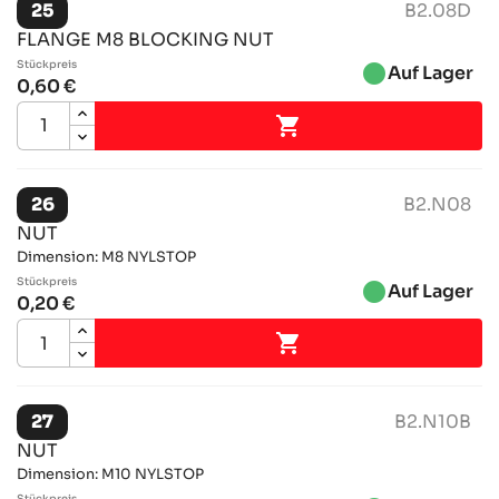
25
B2.08D
FLANGE M8 BLOCKING NUT
Stückpreis
brightness_1
Auf Lager
0,60 €

26
B2.N08
NUT
Dimension: M8 NYLSTOP
Stückpreis
brightness_1
Auf Lager
0,20 €

27
B2.N10B
NUT
Dimension: M10 NYLSTOP