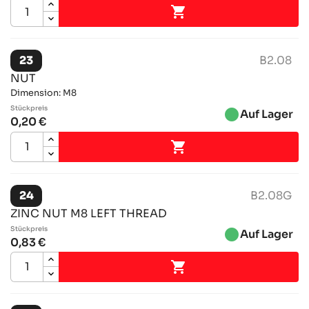

23
B2.08
NUT
Dimension: M8
Stückpreis
brightness_1
Auf Lager
0,20 €

24
B2.08G
ZINC NUT M8 LEFT THREAD
Stückpreis
brightness_1
Auf Lager
0,83 €
