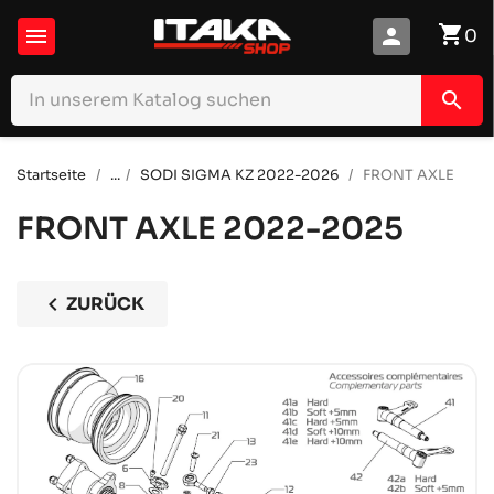
shopping_cart

person
0
search
Startseite
...
SODI SIGMA KZ 2022-2026
FRONT AXLE
FRONT AXLE
2022-2025
chevron_left
ZURÜCK