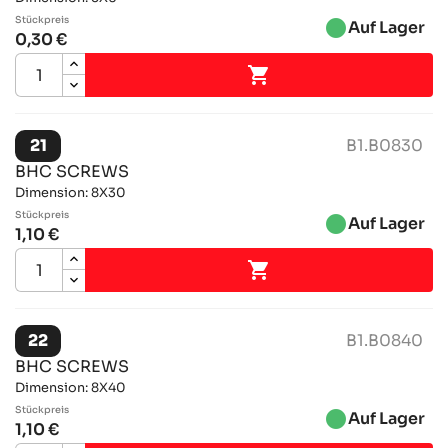
Stückpreis
brightness_1
Auf Lager
0,30 €

21
B1.B0830
BHC SCREWS
Dimension: 8X30
Stückpreis
brightness_1
Auf Lager
1,10 €

22
B1.B0840
BHC SCREWS
Dimension: 8X40
Stückpreis
brightness_1
Auf Lager
1,10 €