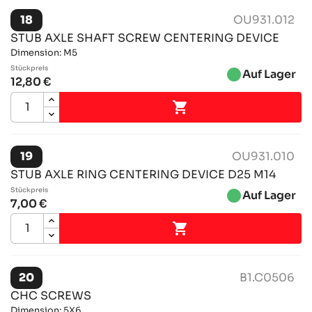
18
OU931.012
STUB AXLE SHAFT SCREW CENTERING DEVICE
Dimension: M5
Stückpreis
brightness_1
Auf Lager
12,80 €

19
OU931.010
STUB AXLE RING CENTERING DEVICE D25 M14
Stückpreis
brightness_1
Auf Lager
7,00 €

20
B1.C0506
CHC SCREWS
Dimension: 5X6