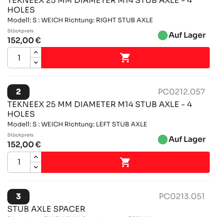
TEKNEEX 25 MM DIAMETER M14 STUB AXLE - 4
HOLES
Modell: S : WEICH Richtung: RIGHT STUB AXLE
Stückpreis
brightness_1
Auf Lager
152,00 €

2
PC0212.057
TEKNEEX 25 MM DIAMETER M14 STUB AXLE - 4
HOLES
Modell: S : WEICH Richtung: LEFT STUB AXLE
Stückpreis
brightness_1
Auf Lager
152,00 €

3
PC0213.051
STUB AXLE SPACER