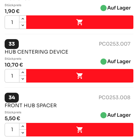
Stückpreis
brightness_1
Auf Lager
1,90 €

33
PC0253.007
HUB CENTERING DEVICE
Stückpreis
brightness_1
Auf Lager
10,70 €

34
PC0253.008
FRONT HUB SPACER
Stückpreis
brightness_1
Auf Lager
5,50 €
