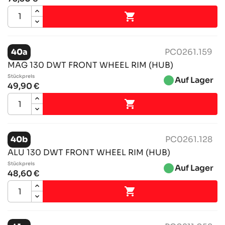

40a
PC0261.159
MAG 130 DWT FRONT WHEEL RIM (HUB)
Stückpreis
brightness_1
Auf Lager
49,90 €

40b
PC0261.128
ALU 130 DWT FRONT WHEEL RIM (HUB)
Stückpreis
brightness_1
Auf Lager
48,60 €
