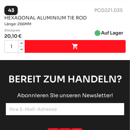
43
PC0221.035
HEXAGONAL ALUMINIUM TIE ROD
Länge: 266MM
Stückpreis
brightness_1
Auf Lager
20,10 €

BEREIT ZUM HANDELN?
Abonnieren Sie unseren Newsletter!