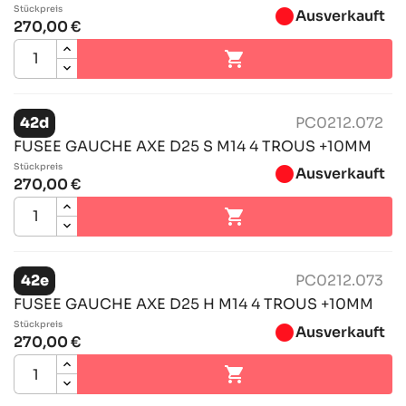
Stückpreis
brightness_1
Ausverkauft
270,00 €

42d
PC0212.072
FUSEE GAUCHE AXE D25 S M14 4 TROUS +10MM
Stückpreis
brightness_1
Ausverkauft
270,00 €

42e
PC0212.073
FUSEE GAUCHE AXE D25 H M14 4 TROUS +10MM
Stückpreis
brightness_1
Ausverkauft
270,00 €
