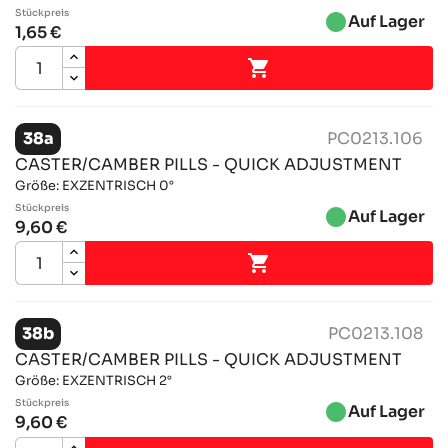
Stückpreis
brightness_1
Auf Lager
1,65 €

38a
PC0213.106
CASTER/CAMBER PILLS - QUICK ADJUSTMENT
Größe: EXZENTRISCH 0°
Stückpreis
brightness_1
Auf Lager
9,60 €

38b
PC0213.108
CASTER/CAMBER PILLS - QUICK ADJUSTMENT
Größe: EXZENTRISCH 2°
Stückpreis
brightness_1
Auf Lager
9,60 €