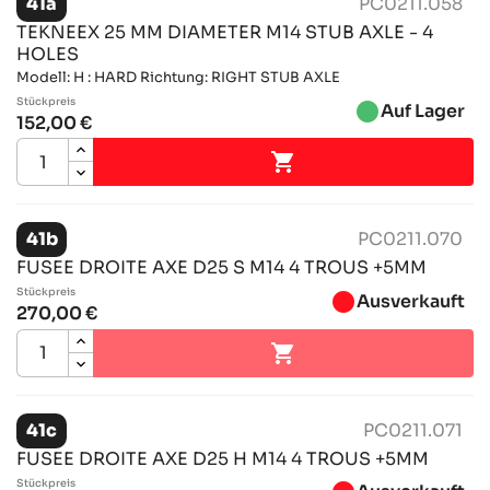
41a
PC0211.058
TEKNEEX 25 MM DIAMETER M14 STUB AXLE - 4
HOLES
Modell: H : HARD Richtung: RIGHT STUB AXLE
Stückpreis
brightness_1
Auf Lager
152,00 €

41b
PC0211.070
FUSEE DROITE AXE D25 S M14 4 TROUS +5MM
Stückpreis
brightness_1
Ausverkauft
270,00 €

41c
PC0211.071
FUSEE DROITE AXE D25 H M14 4 TROUS +5MM
Stückpreis