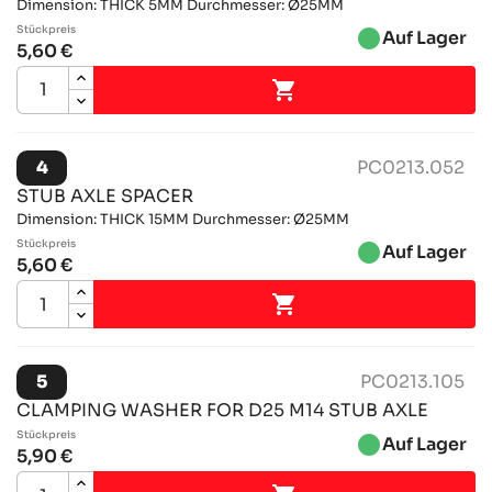
Dimension: THICK 5MM Durchmesser: Ø25MM
Stückpreis
brightness_1
Auf Lager
5,60 €

4
PC0213.052
STUB AXLE SPACER
Dimension: THICK 15MM Durchmesser: Ø25MM
Stückpreis
brightness_1
Auf Lager
5,60 €

5
PC0213.105
CLAMPING WASHER FOR D25 M14 STUB AXLE
Stückpreis
brightness_1
Auf Lager
5,90 €