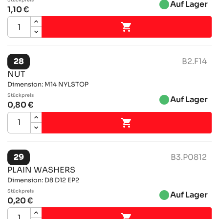
Stückpreis
brightness_1
Auf Lager
1,10 €

28
B2.F14
NUT
Dimension: M14 NYLSTOP
Stückpreis
brightness_1
Auf Lager
0,80 €

29
B3.P0812
PLAIN WASHERS
Dimension: D8 D12 EP2
Stückpreis
brightness_1
Auf Lager
0,20 €
