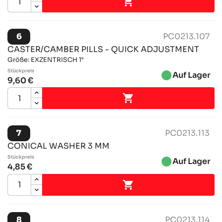

6
PC0213.107
CASTER/CAMBER PILLS - QUICK ADJUSTMENT
Größe: EXZENTRISCH 1°
Stückpreis
brightness_1
Auf Lager
9,60 €

7
PC0213.113
CONICAL WASHER 3 MM
Stückpreis
brightness_1
Auf Lager
4,85 €

8
PC0213.114