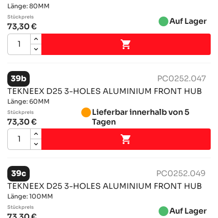
Länge: 80MM
Stückpreis
brightness_1
Auf Lager
73,30 €

39b
PC0252.047
TEKNEEX D25 3-HOLES ALUMINIUM FRONT HUB
Länge: 60MM
brightness_1
Lieferbar innerhalb von 5
Stückpreis
73,30 €
Tagen

39c
PC0252.049
TEKNEEX D25 3-HOLES ALUMINIUM FRONT HUB
Länge: 100MM
Stückpreis
brightness_1
Auf Lager
73,30 €