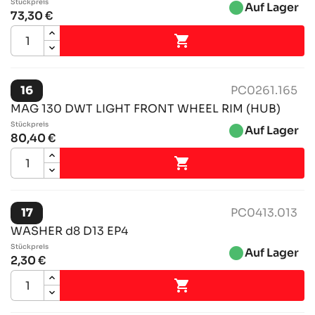
Stückpreis
brightness_1
Auf Lager
73,30 €

16
PC0261.165
MAG 130 DWT LIGHT FRONT WHEEL RIM (HUB)
Stückpreis
brightness_1
Auf Lager
80,40 €

17
PC0413.013
WASHER d8 D13 EP4
Stückpreis
brightness_1
Auf Lager
2,30 €
