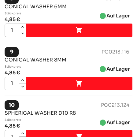
CONICAL WASHER 6MM
Stückpreis
brightness_1
Auf Lager
4,85 €

9
PC0213.116
CONICAL WASHER 8MM
Stückpreis
brightness_1
Auf Lager
4,85 €

10
PC0213.124
SPHERICAL WASHER D10 R8
Stückpreis
brightness_1
Auf Lager
4,85 €
