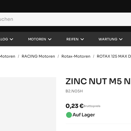
keyboard_arrow_down
keyboard_arrow_down
keyboard_arrow_down
keyboard_arrow_down
ALOG
MOTOREN
REIFEN
WARTUNG
d Motoren
RACING Motoren
Rotax-Motoren
ROTAX 125 MAX 
ZINC NUT M5 N
B2.N05H
0,23 €
Bruttopreis
brightness_1
Auf Lager