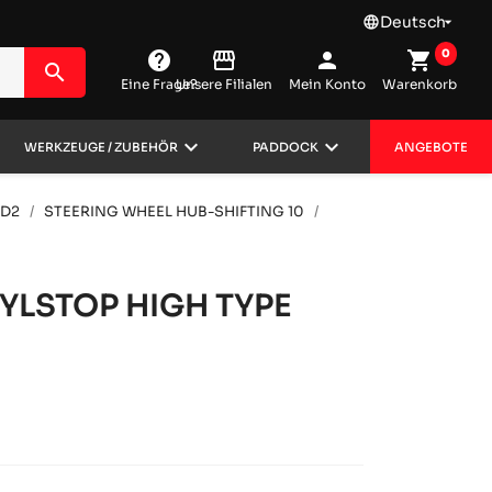
Deutsch
language

0
help
storefront
person
shopping_cart
search
Eine Frage?
Unsere Filialen
Mein Konto
Warenkorb
keyboard_arrow_down
keyboard_arrow_down
WERKZEUGE / ZUBEHÖR
PADDOCK
ANGEBOTE
DD2
STEERING WHEEL HUB-SHIFTING 10
YLSTOP HIGH TYPE