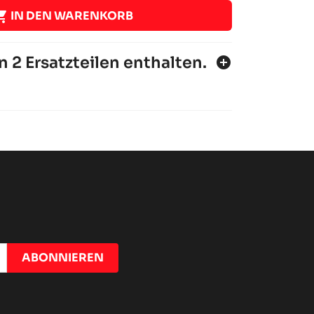

IN DEN WARENKORB
n 2 Ersatzteilen enthalten.
add_circle