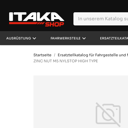
keyboard_arrow_down
keyboard_arrow_down
AUSRÜSTUNG
FAHRWERKSTEILE
ERSATZTEILKAT
Startseite
Ersatzteilkatalog für Fahrgestelle un
ZINC NUT M5 NYLSTOP HIGH TYPE