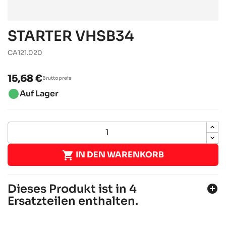
STARTER VHSB34
CA121.020
15,68 €
Bruttopreis
brightness_1
Auf Lager

IN DEN WARENKORB
Dieses Produkt ist in 4
add_circle
Ersatzteilen enthalten.
ROTAX 125 MAX DD2