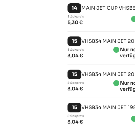
14
MAIN JET CUP VHSB
Stückpreis
brightn
5,30 €
15
VHSB34 MAIN JET 20
brightness_1
Nur n
Stückpreis
3,04 €
verfü
15
VHSB34 MAIN JET 20
brightness_1
Nur n
Stückpreis
3,04 €
verfü
15
VHSB34 MAIN JET 19
Stückpreis
brightn
3,04 €