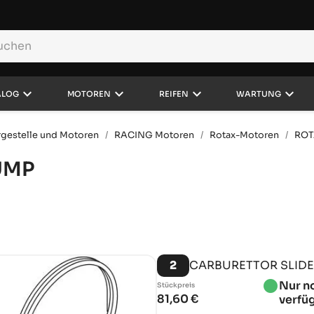
keyboard_arrow_down
keyboard_arrow_down
keyboard_arrow_down
keyboard_arrow_down
ALOG
MOTOREN
REIFEN
WARTUNG
hrgestelle und Motoren
RACING Motoren
Rotax-Motoren
ROT
UMP
2
CARBURETTOR SLIDE
brightness_1
Nur n
Stückpreis
81,60 €
verfü