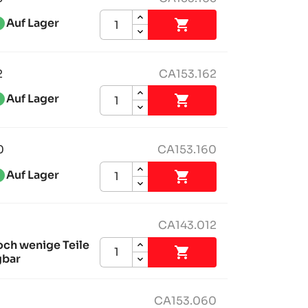
ess_1
Auf Lager

2
CA153.162
ess_1
Auf Lager

0
CA153.160
ess_1
Auf Lager

CA143.012
och wenige Teile

gbar
CA153.060