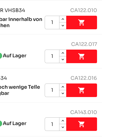
R VHSB34
CA122.010
bar innerhalb von

chen
CA122.017
ess_1
Auf Lager

B34
CA122.016
och wenige Teile

gbar
CA143.010
ess_1
Auf Lager
