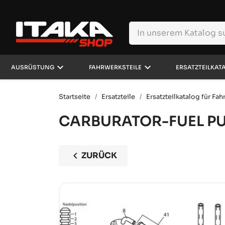
keyboard_arrow_down
keyboard_arrow_down
AUSRÜSTUNG
FAHRWERKSTEILE
ERSATZTEILKAT
Startseite
Ersatzteile
Ersatzteilkatalog für Fa
CARBURATOR-FUEL P
chevron_left
ZURÜCK