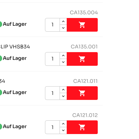
CA135.004
ess_1
Auf Lager

LIP VHSB34
CA135.001
ess_1
Auf Lager

34
CA121.011
ess_1
Auf Lager

CA121.012
ess_1
Auf Lager
