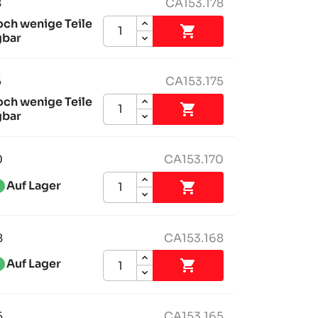
8
CA153.178
och wenige Teile

gbar
5
CA153.175
och wenige Teile

gbar
0
CA153.170
ess_1
Auf Lager

8
CA153.168
ess_1
Auf Lager

5
CA153.165