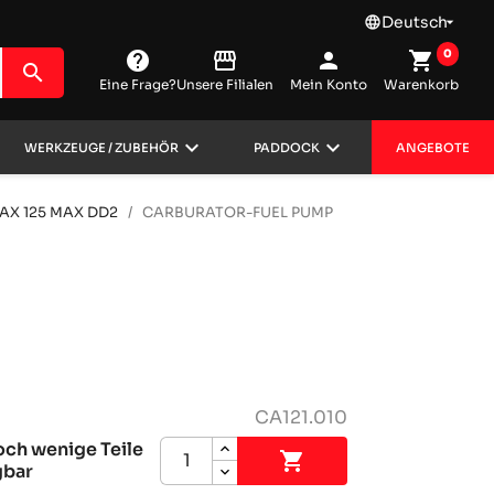
Deutsch
language

0
help
storefront
person
shopping_cart
search
Eine Frage?
Unsere Filialen
Mein Konto
Warenkorb
keyboard_arrow_down
keyboard_arrow_down
WERKZEUGE / ZUBEHÖR
PADDOCK
ANGEBOTE
AX 125 MAX DD2
CARBURATOR-FUEL PUMP
CA121.010
och wenige Teile

gbar