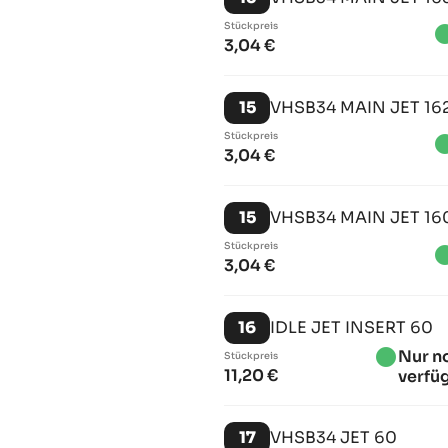
Stückpreis
brightn
3,04 €
15
VHSB34 MAIN JET 16
Stückpreis
brightn
3,04 €
15
VHSB34 MAIN JET 16
Stückpreis
brightn
3,04 €
16
IDLE JET INSERT 60
brightness_1
Nur n
Stückpreis
11,20 €
verfü
17
VHSB34 JET 60