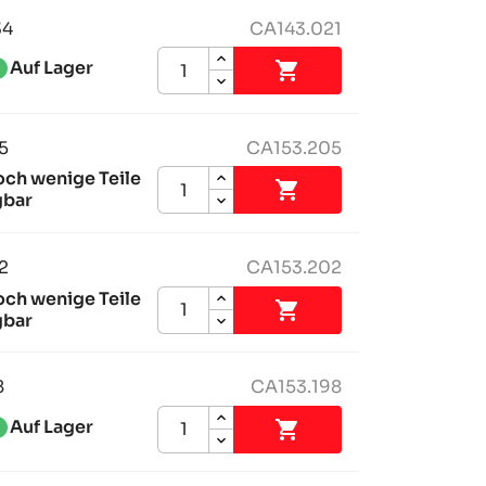
34
CA143.021
ess_1
Auf Lager

5
CA153.205
och wenige Teile

gbar
2
CA153.202
och wenige Teile

gbar
8
CA153.198
ess_1
Auf Lager
