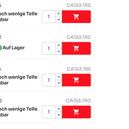
5
CA153.195
och wenige Teile

gbar
2
CA153.192
ess_1
Auf Lager

5
CA153.185
och wenige Teile

gbar
0
CA153.190
och wenige Teile

gbar