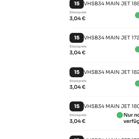
15
VHSB34 MAIN JET 18
Stückpreis
brightn
3,04 €
15
VHSB34 MAIN JET 17
Stückpreis
brightn
3,04 €
15
VHSB34 MAIN JET 18
Stückpreis
brightn
3,04 €
15
VHSB34 MAIN JET 18
brightness_1
Nur n
Stückpreis
3,04 €
verfü