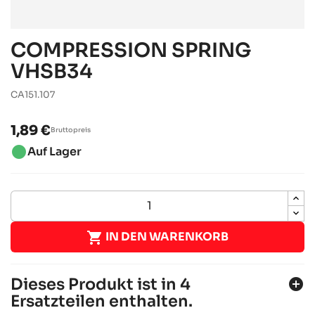
COMPRESSION SPRING
VHSB34
CA151.107
1,89 €
Bruttopreis
brightness_1
Auf Lager

IN DEN WARENKORB
Dieses Produkt ist in 4
add_circle
Ersatzteilen enthalten.