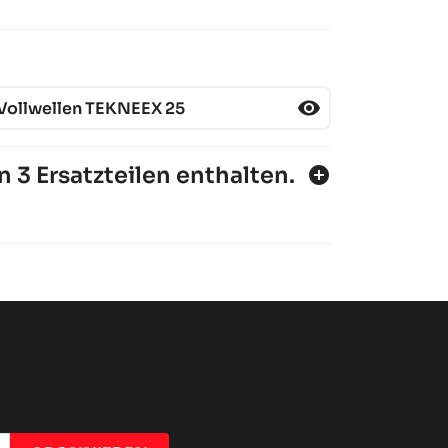
visibility
 Vollwellen TEKNEEX 25
n 3 Ersatzteilen enthalten.
add_circle
- 2017