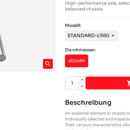
High-performance axle, select
balanced chassis.
Modell:
Durchmesser:
Ø25MM
search
Beschreibung
An essential element in chassis 
indivdually selected and inspec
Their various characteristics allo