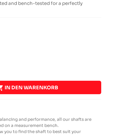
ed and bench-tested for a perfectly

IN DEN WARENKORB
balancing and performance, all our shafts are
ted on a measurement bench.
w you to find the shaft to best suit your