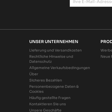
UNSER UNTERNEHMEN
PRO
Lieferung und Versandkosten
Werbe
Rechtliche Hinweise und
Neue 
Datenschutz
Allgemeine Verkaufsbedingungen
Über
Sicheres Bezahlen
Personenbezogene Daten &
Cookies
Häufig gestellte Fragen
Kontaktieren Sie uns
Unsere Geschäfte