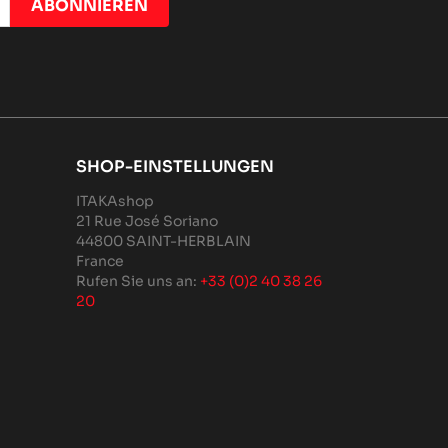
SHOP-EINSTELLUNGEN
ITAKAshop
21 Rue José Soriano
44800 SAINT-HERBLAIN
France
Rufen Sie uns an:
+33 (0)2 40 38 26
20