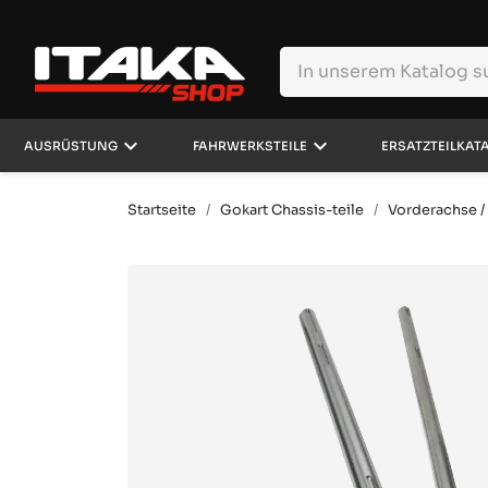
keyboard_arrow_down
keyboard_arrow_down
AUSRÜSTUNG
FAHRWERKSTEILE
ERSATZTEILKAT
Startseite
Gokart Chassis-teile
Vorderachse /