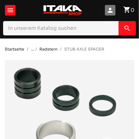
shopping_cart

person
0
search
Startseite
...
Radstern
STUB AXLE SPACER