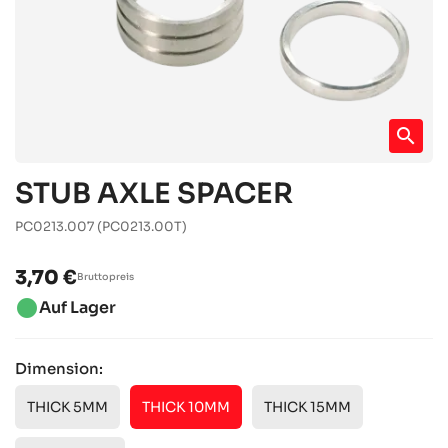
search
STUB AXLE SPACER
PC0213.007
(PC0213.00T)
3,70 €
Bruttopreis
brightness_1
Auf Lager
Dimension:
THICK 5MM
THICK 10MM
THICK 15MM