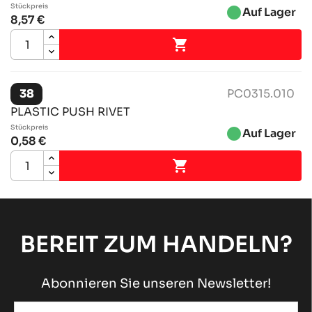
Stückpreis
brightness_1
Auf Lager
8,57 €

38
PC0315.010
PLASTIC PUSH RIVET
Stückpreis
brightness_1
Auf Lager
0,58 €

BEREIT ZUM HANDELN?
Abonnieren Sie unseren Newsletter!