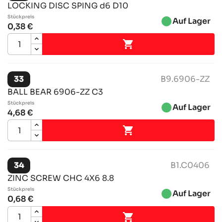
LOCKING DISC SPING d6 D10
Stückpreis
brightness_1
Auf Lager
0,38 €

33
B9.6906-ZZ
BALL BEAR 6906-ZZ C3
Stückpreis
brightness_1
Auf Lager
4,68 €

34
B1.C0406
ZINC SCREW CHC 4X6 8.8
Stückpreis
brightness_1
Auf Lager
0,68 €
