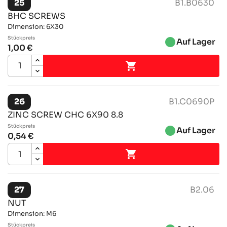
25
B1.B0630
BHC SCREWS
Dimension: 6X30
Stückpreis
brightness_1
Auf Lager
1,00 €

26
B1.C0690P
ZINC SCREW CHC 6X90 8.8
Stückpreis
brightness_1
Auf Lager
0,54 €

27
B2.06
NUT
Dimension: M6
Stückpreis