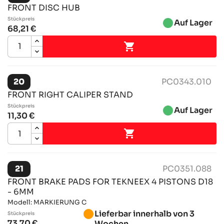
FRONT DISC HUB
Stückpreis
brightness_1
Auf Lager
68,21 €

20
PC0343.010
FRONT RIGHT CALIPER STAND
Stückpreis
brightness_1
Auf Lager
11,30 €

21
PC0351.088
FRONT BRAKE PADS FOR TEKNEEX 4 PISTONS D18
- 6MM
Modell: MARKIERUNG C
brightness_1
Lieferbar innerhalb von 3
Stückpreis
73,70 €
Wochen