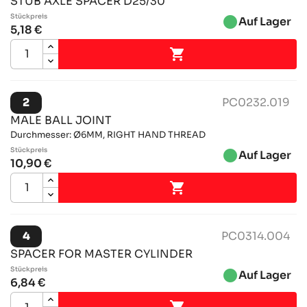
STUB AXLE SPACER D25/30
Stückpreis
brightness_1
Auf Lager
5,18 €

2
PC0232.019
MALE BALL JOINT
Durchmesser: Ø6MM, RIGHT HAND THREAD
Stückpreis
brightness_1
Auf Lager
10,90 €

4
PC0314.004
SPACER FOR MASTER CYLINDER
Stückpreis
brightness_1
Auf Lager
6,84 €