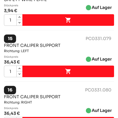
Stückpreis
brightness_1
Auf Lager
3,94 €

15
PC0331.079
FRONT CALIPER SUPPORT
Richtung: LEFT
Stückpreis
brightness_1
Auf Lager
36,43 €

16
PC0331.080
FRONT CALIPER SUPPORT
Richtung: RIGHT
Stückpreis
brightness_1
Auf Lager
36,43 €