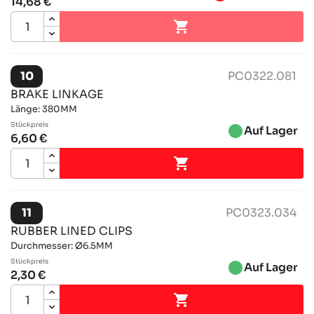
14,68 €

10
PC0322.081
BRAKE LINKAGE
Länge: 380MM
Stückpreis
brightness_1
Auf Lager
6,60 €

11
PC0323.034
RUBBER LINED CLIPS
Durchmesser: Ø6.5MM
Stückpreis
brightness_1
Auf Lager
2,30 €
