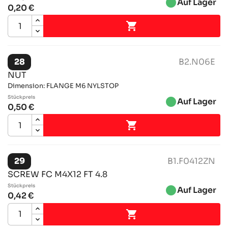
brightness_1
Auf Lager
0,20 €

28
B2.N06E
NUT
Dimension: FLANGE M6 NYLSTOP
Stückpreis
brightness_1
Auf Lager
0,50 €

29
B1.F0412ZN
SCREW FC M4X12 FT 4.8
Stückpreis
brightness_1
Auf Lager
0,42 €
