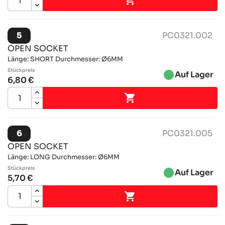

5
PC0321.002
OPEN SOCKET
Länge: SHORT Durchmesser: Ø6MM
Stückpreis
brightness_1
Auf Lager
6,80 €

6
PC0321.005
OPEN SOCKET
Länge: LONG Durchmesser: Ø6MM
Stückpreis
brightness_1
Auf Lager
5,70 €
