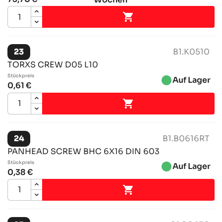

23
B1.K0510
TORXS CREW D05 L10
Stückpreis
brightness_1
Auf Lager
0,61 €

24
B1.B0616RT
PANHEAD SCREW BHC 6X16 DIN 603
Stückpreis
brightness_1
Auf Lager
0,38 €
