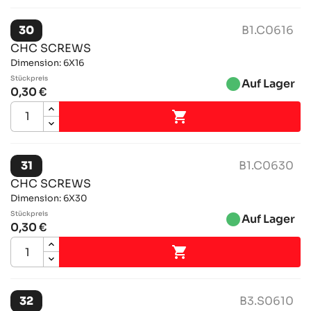
30
B1.C0616
CHC SCREWS
Dimension: 6X16
Stückpreis
brightness_1
Auf Lager
0,30 €

31
B1.C0630
CHC SCREWS
Dimension: 6X30
Stückpreis
brightness_1
Auf Lager
0,30 €

32
B3.S0610