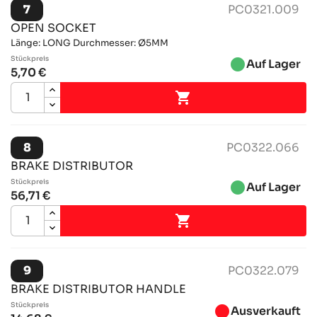
7
PC0321.009
OPEN SOCKET
Länge: LONG Durchmesser: Ø5MM
Stückpreis
brightness_1
Auf Lager
5,70 €

8
PC0322.066
BRAKE DISTRIBUTOR
Stückpreis
brightness_1
Auf Lager
56,71 €

9
PC0322.079
BRAKE DISTRIBUTOR HANDLE
Stückpreis
brightness_1
Ausverkauft