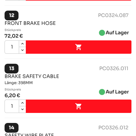
12
PC0324.087
FRONT BRAKE HOSE
Stückpreis
brightness_1
Auf Lager
72,02 €

13
PC0326.011
BRAKE SAFETY CABLE
Länge: 398MM
Stückpreis
brightness_1
Auf Lager
6,20 €

14
PC0326.012
SAFETY WIRE PLATE