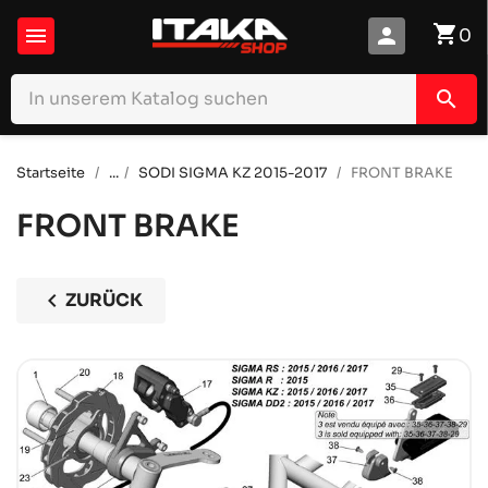
shopping_cart

person
0
search
Startseite
...
SODI SIGMA KZ 2015-2017
FRONT BRAKE
FRONT BRAKE
chevron_left
ZURÜCK