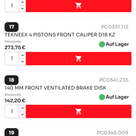

17
PC0331.112
TEKNEEX 4 PISTONS FRONT CALIPER D18 KZ
Stückpreis
brightness_1
Auf Lager
273,75 €

18
PC0341.235
140 MM FRONT VENTILATED BRAKE DISK
Stückpreis
brightness_1
Auf Lager
142,20 €

19
PC0343.009