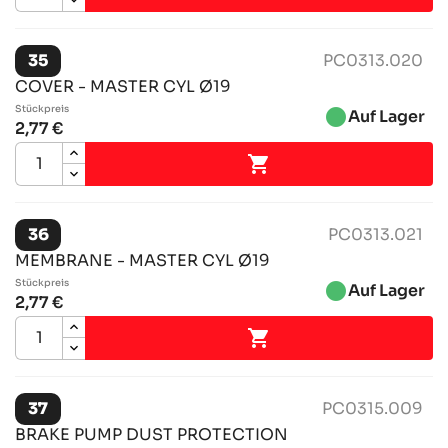
35
PC0313.020
COVER - MASTER CYL Ø19
Stückpreis
brightness_1
Auf Lager
2,77 €

36
PC0313.021
MEMBRANE - MASTER CYL Ø19
Stückpreis
brightness_1
Auf Lager
2,77 €

37
PC0315.009
BRAKE PUMP DUST PROTECTION