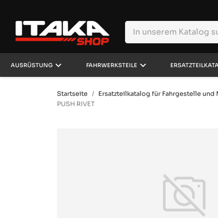
keyboard_arrow_down
keyboard_arrow_down
AUSRÜSTUNG
FAHRWERKSTEILE
ERSATZTEILKAT
Startseite
Ersatzteilkatalog für Fahrgestelle un
PUSH RIVET