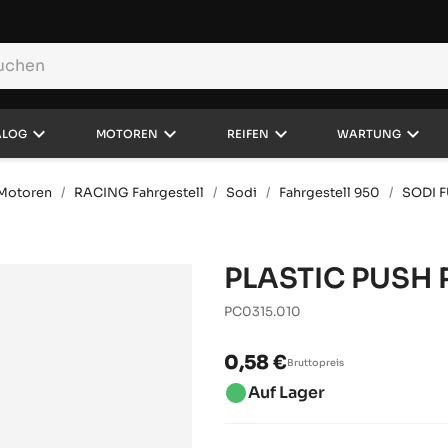
keyboard_arrow_down
keyboard_arrow_down
keyboard_arrow_down
keyboard_arrow_down
ALOG
MOTOREN
REIFEN
WARTUNG
d Motoren
RACING Fahrgestell
Sodi
Fahrgestell 950
SODI 
PLASTIC PUSH 
PC0315.010
0,58 €
Bruttopreis
brightness_1
Auf Lager