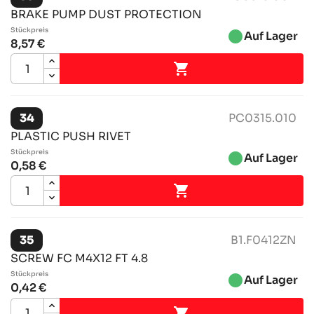
BRAKE PUMP DUST PROTECTION
Stückpreis
brightness_1
Auf Lager
8,57 €

34
PC0315.010
PLASTIC PUSH RIVET
Stückpreis
brightness_1
Auf Lager
0,58 €

35
B1.F0412ZN
SCREW FC M4X12 FT 4.8
Stückpreis
brightness_1
Auf Lager
0,42 €
