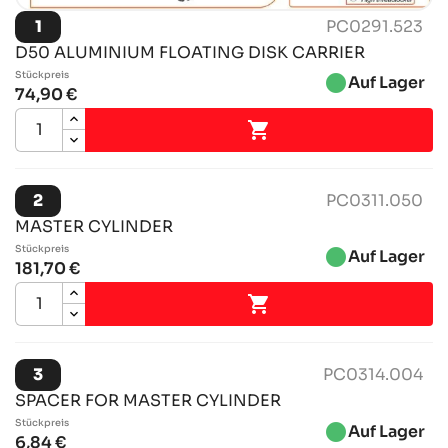
1
PC0291.523
D50 ALUMINIUM FLOATING DISK CARRIER
Stückpreis
brightness_1
Auf Lager
74,90 €

2
PC0311.050
MASTER CYLINDER
Stückpreis
brightness_1
Auf Lager
181,70 €

3
PC0314.004
SPACER FOR MASTER CYLINDER
Stückpreis
brightness_1
Auf Lager
6,84 €