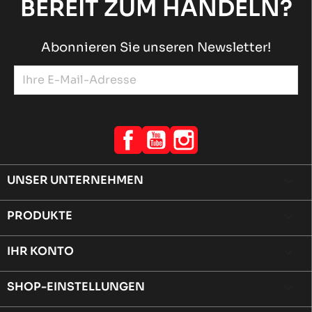
BEREIT ZUM HANDELN?
Abonnieren Sie unseren Newsletter!
Facebook
YouTube
Instagram
UNSER UNTERNEHMEN

PRODUKTE

IHR KONTO

SHOP-EINSTELLUNGEN
keyboard_arrow_down