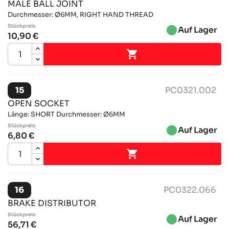
MALE BALL JOINT
Durchmesser: Ø6MM, RIGHT HAND THREAD
Stückpreis
brightness_1
Auf Lager
10,90 €

15
PC0321.002
OPEN SOCKET
Länge: SHORT Durchmesser: Ø6MM
Stückpreis
brightness_1
Auf Lager
6,80 €

16
PC0322.066
BRAKE DISTRIBUTOR
Stückpreis
brightness_1
Auf Lager
56,71 €