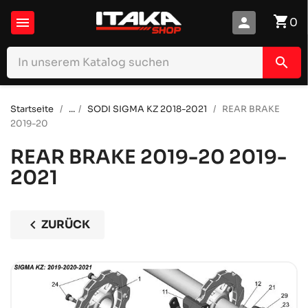
shopping_cart

person
0
search
Startseite
...
SODI SIGMA KZ 2018-2021
REAR BRAKE
2019-20
REAR BRAKE 2019-20
2019-
2021
chevron_left
ZURÜCK