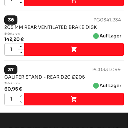
36
PC0341.234
205 MM REAR VENTILATED BRAKE DISK
Stückpreis
brightness_1
Auf Lager
142,20 €

37
PC0331.099
CALIPER STAND - REAR D20 Ø205
Stückpreis
brightness_1
Auf Lager
60,95 €
