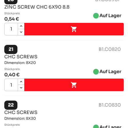
ZINC SCREW CHC 6X90 8.8
Stückpreis
brightness_1
Auf Lager
0,54 €

21
B1.C0820
CHC SCREWS
Dimension: 8X20
Stückpreis
brightness_1
Auf Lager
0,40 €

22
B1.C0830
CHC SCREWS
Dimension: 8X30
Stückpreis
brightness_1
Auf Lager