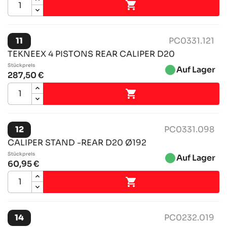

11
PC0331.121
TEKNEEX 4 PISTONS REAR CALIPER D20
Stückpreis
brightness_1
Auf Lager
287,50 €

12
PC0331.098
CALIPER STAND -REAR D20 Ø192
Stückpreis
brightness_1
Auf Lager
60,95 €

14
PC0232.019