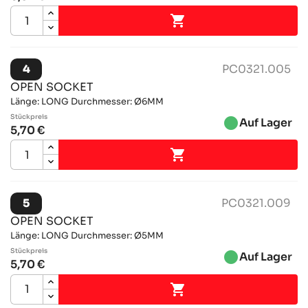

4
PC0321.005
OPEN SOCKET
Länge: LONG Durchmesser: Ø6MM
Stückpreis
brightness_1
Auf Lager
5,70 €

5
PC0321.009
OPEN SOCKET
Länge: LONG Durchmesser: Ø5MM
Stückpreis
brightness_1
Auf Lager
5,70 €
