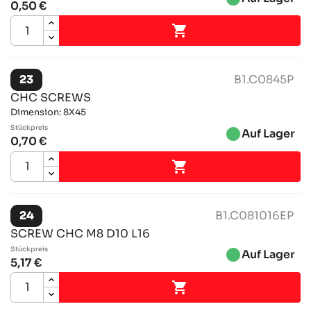
0,50 €

23
B1.C0845P
CHC SCREWS
Dimension: 8X45
Stückpreis
brightness_1
Auf Lager
0,70 €

24
B1.C081016EP
SCREW CHC M8 D10 L16
Stückpreis
brightness_1
Auf Lager
5,17 €
