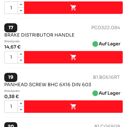

17
PC0322.084
BRAKE DISTRIBUTOR HANDLE
Stückpreis
brightness_1
Auf Lager
14,67 €

19
B1.B0616RT
PANHEAD SCREW BHC 6X16 DIN 603
Stückpreis
brightness_1
Auf Lager
0,38 €

20
B1.C0690P