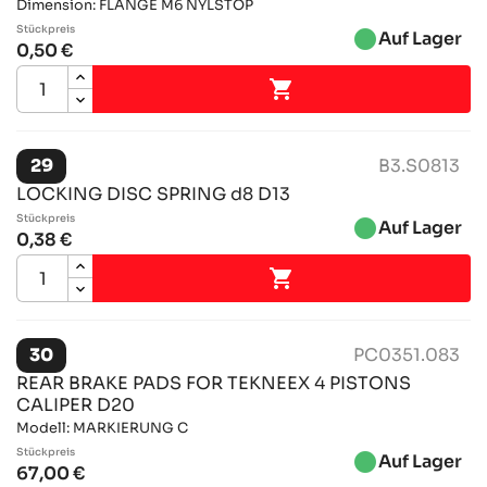
Dimension: FLANGE M6 NYLSTOP
Stückpreis
brightness_1
Auf Lager
0,50 €

29
B3.S0813
LOCKING DISC SPRING d8 D13
Stückpreis
brightness_1
Auf Lager
0,38 €

30
PC0351.083
REAR BRAKE PADS FOR TEKNEEX 4 PISTONS
CALIPER D20
Modell: MARKIERUNG C
Stückpreis
brightness_1
Auf Lager
67,00 €