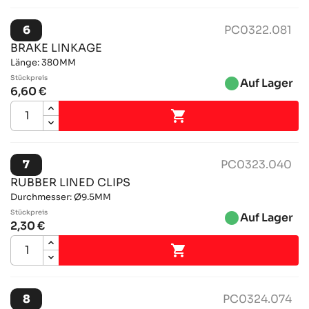
6
PC0322.081
BRAKE LINKAGE
Länge: 380MM
Stückpreis
brightness_1
Auf Lager
6,60 €

7
PC0323.040
RUBBER LINED CLIPS
Durchmesser: Ø9.5MM
Stückpreis
brightness_1
Auf Lager
2,30 €

8
PC0324.074