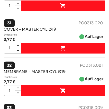

31
PC0313.020
COVER - MASTER CYL Ø19
Stückpreis
brightness_1
Auf Lager
2,77 €

32
PC0313.021
MEMBRANE - MASTER CYL Ø19
Stückpreis
brightness_1
Auf Lager
2,77 €

33
PC0315.009